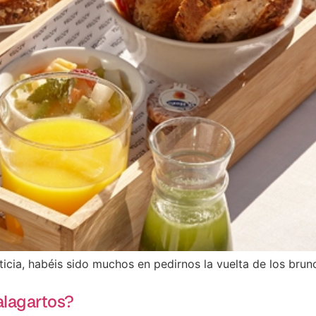
ia, habéis sido muchos en pedirnos la vuelta de los brun
alagartos?