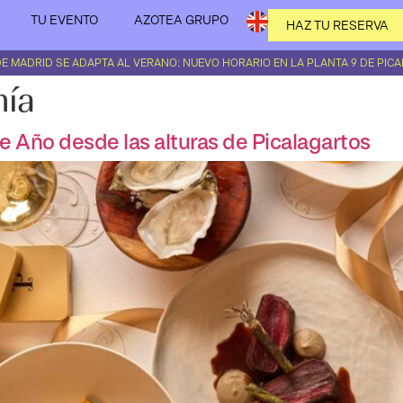
TU EVENTO
AZOTEA GRUPO
HAZ TU RESERVA
 DE MADRID SE ADAPTA AL VERANO: NUEVO HORARIO EN LA PLANTA 9 DE PIC
ía
e Año desde las alturas de Picalagartos