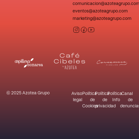
comunicacion@azoteagrupo.co
eventos@azoteagrupo.com
marketing@azoteagrupo.com
© 2025 Azotea Grupo
Aviso
Política
Política
Política
Canal
legal
de
de
Info
de
Cookies
privacidad
denuncia