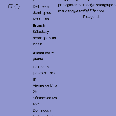
picalagartos.eventos@azoteagrupo.
Diseña tu
De lunes a
evento
marketing@azoteagrupo.com
domingo de
Picagenda
13:00- 01h
Brunch
Sábados y
domingos a las
12:15h
Azotea Bar 9ª
planta
De lunes a
jueves de 17h a
1h
Viernes de 17h a
2h
Sábados de 12h
a 2h
Domingos y