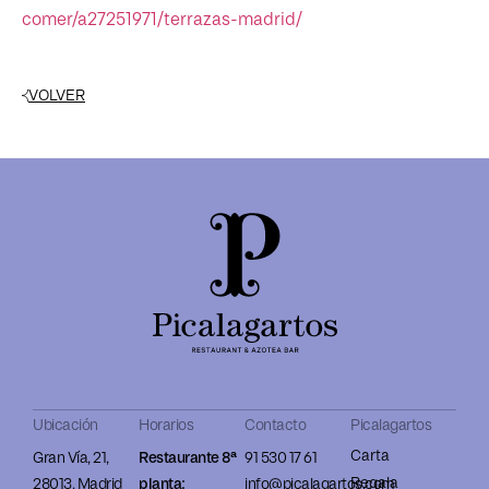
comer/a27251971/terrazas-madrid/
VOLVER
Ubicación
Horarios
Contacto
Picalagartos
Carta
Gran Vía, 21,
Restaurante 8ª
91 530 17 61
Regala
28013. Madrid
planta:
info@picalagartos.com