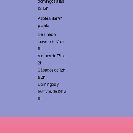
domingos a las
12:15h
Azotea Bar 9ª
planta
De lunes a
jueves de 17h a
1h
Viernes de 17h a
2h
Sábados de 12h
a 2h
Domingos y
festivos de 12h a
1h