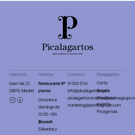
Ubicación
Horarios
Contacto
Picalagartos
Carta
Gran Vía, 21,
Restaurante 8ª
91 530 17 61
Regala
28013. Madrid
planta:
info@picalagartos.com
picalagartos.eventos@azoteagrupo.
Diseña tu
De lunes a
evento
marketing@azoteagrupo.com
domingo de
Picagenda
13:00- 01h
Brunch
Sábados y